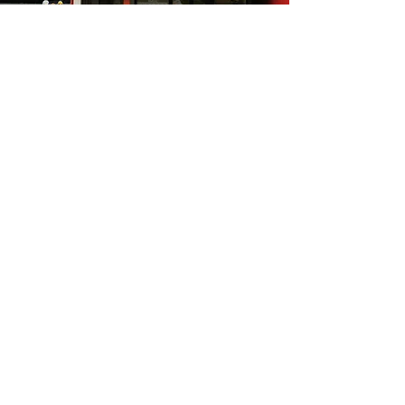
So findet Ihr uns
Tanzstudio DanceInLine
Heinrich-Hertz-Straße 12
77656 Offenburg
Tanzschule Julia Radtke
Unsere Tanzschule Community