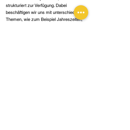
strukturiert zur Verfügung. Dabei
beschäftigen wir uns mit unterschiedlichen
Themen, wie zum Beispiel Jahreszeiten,
Farben und Festen. Dabei haben die Kinder
die Möglichkeit, ihr Wissen auszutauschen
und auf eine positive Weise auszubauen.
Fördere die Experimentierfreude,
den Körper- & das
Rhythmusgefühl bei deinen
Kindern.
Vielmehr sollen in diesen Kursen
der Grundstein für Bewegung und
Tanz gelegt werden, und das ohne
große Mühe.